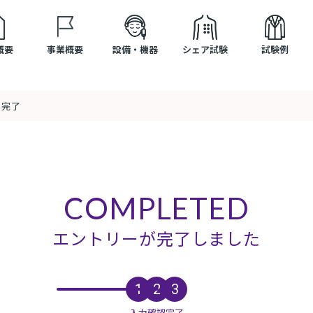
概要
事業概要
設備・機器
シェア試験
試験例
完了
COMPLETED
エントリーが完了しました
入力
確認
完了