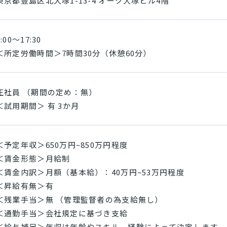
東京都豊島区北大塚1-13-4 オーク大塚ビル4階
9:00～17:30
＜所定労働時間＞7時間30分（休憩60分）
正社員 （期間の定め：無）
＜試用期間＞ 有 3か月
＜予定年収＞650万円~850万円程度
＜賃金形態＞月給制
＜賃金内訳＞月額（基本給）：40万円~53万円程度
＜昇給有無＞有
＜残業手当＞無 （管理監督者の為支給無し）
＜通勤手当＞会社規定に基づき支給
＜給与補足＞年収は年齢やスキル、経験によって決定します。