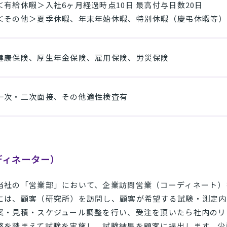
＜有給休暇＞入社6ヶ月経過時点10日 最高付与日数20日
＜その他＞夏季休暇、年末年始休暇、特別休暇（慶弔休暇等）
健康保険、厚生年金保険、雇用保険、労災保険
一次・二次面接、その他適性検査有
ディネーター）
当社の「営業部」において、企業訪問営業（コーディネート）
には、顧客（研究所）を訪問し、顧客が希望する試験・測定内
案・見積・スケジュール調整を行い、受注を頂いたら社内のリ
整を踏まえて試験を実施し、試験結果を顧客に提出します。少